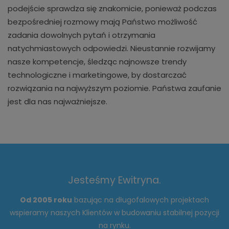
podejście sprawdza się znakomicie, ponieważ podczas
bezpośredniej rozmowy mają Państwo możliwość
zadania dowolnych pytań i otrzymania
natychmiastowych odpowiedzi. Nieustannie rozwijamy
nasze kompetencje, śledząc najnowsze trendy
technologiczne i marketingowe, by dostarczać
rozwiązania na najwyższym poziomie. Państwa zaufanie
jest dla nas najważniejsze.
Jesteśmy Ewitryna.
Od 2005 roku
bazując na długofalowych projektach
wspieramy naszych Klientów w budowaniu stabilnej pozycji
na rynku.