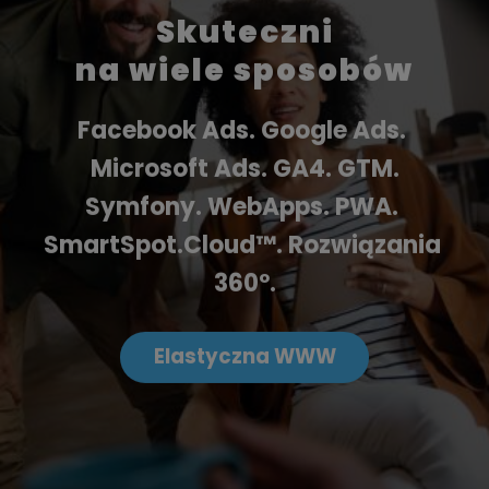
Skuteczni
na wiele sposobów
Facebook Ads. Google Ads. 
Microsoft Ads. GA4. GTM.
Symfony. WebApps. PWA. 
SmartSpot.Cloud™. Rozwiązania 
360º.
Elastyczna WWW