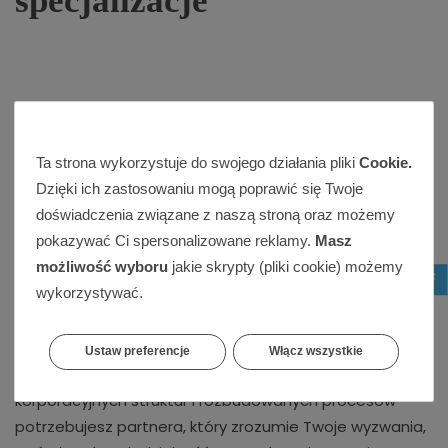
specjalizacje
Marketing,
który przynosi realne efekty
.
Ta strona wykorzystuje do swojego działania pliki
Cookie.
Dzięki ich zastosowaniu mogą poprawić się Twoje
Przejmujemy projekty marketingowe, które utknęły w
doświadczenia związane z naszą stroną oraz możemy
martwym punkcie. Rozumiemy frustrację firm, które
pokazywać Ci spersonalizowane reklamy.
Masz
doświadczyły współpracy z teoretykami marketingu i
możliwość wyboru
jakie skrypty (pliki cookie) możemy
niespełnionych obietnic.
wykorzystywać.
Nasza przewaga?
Jesteśmy zespołem praktyków z
udokumentowanymi wynikami, którzy mówią ludzkim
Ustaw preferencje
Włącz wszystkie
językiem i działają transparentnie. Nie potrzebujesz
korporacyjnych struktur i rozbudowanych procesów -
potrzebujesz partnera, który zrozumie Twoje wyzwania,