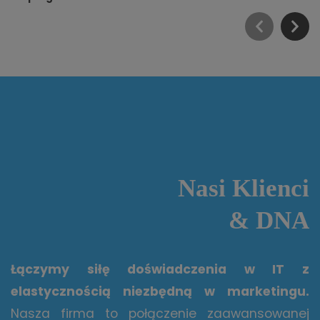
Nasi Klienci
&
DNA
Łączymy siłę doświadczenia w IT z
elastycznością niezbędną w marketingu.
Nasza firma to połączenie zaawansowanej